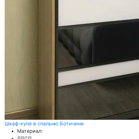
Шкаф-купе в спальню Ботичини
Материал:
ЛДСП