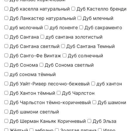
Дуб каселла натуральный
Дуб Кастелло бренди
Дуб Ланкастер натуральный
Дуб млечный
дуб молочный
дуб поненте
Дуб сакраменто
Дуб Сантана
дуб сантана золотистый
Дуб Сантана светлый
Дуб Сантана Темный
Дуб Санто-Фе Винтаж
Дуб солнечный
Дуб Сонома
Дуб Сонома светлый
дуб сонома тёмный
Дуб Уайт-Ривер песочно-бежевый
дуб хантон
Дуб Хантон тёмный
Дуб Чарлстон
Дуб Чарльстон тёмно-коричневый
Дуб шамони
Дуб шамони светлый
Дуб Шерман Каньяк Коричневый
Дуб Эльза
Жёлтый
зебрано
Золотая патина
Идро