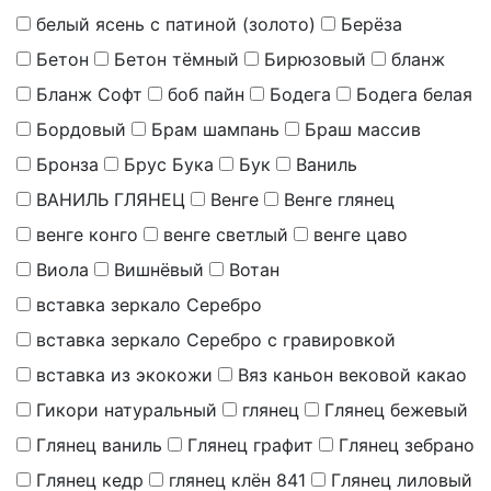
белый ясень с патиной (золото)
Берёза
Бетон
Бетон тёмный
Бирюзовый
бланж
Бланж Софт
боб пайн
Бодега
Бодега белая
Бордовый
Брам шампань
Браш массив
Бронза
Брус Бука
Бук
Ваниль
ВАНИЛЬ ГЛЯНЕЦ
Венге
Венге глянец
венге конго
венге светлый
венге цаво
Виола
Вишнёвый
Вотан
вставка зеркало Серебро
вставка зеркало Серебро с гравировкой
вставка из экокожи
Вяз каньон вековой какао
Гикори натуральный
глянец
Глянец бежевый
Глянец ваниль
Глянец графит
Глянец зебрано
Глянец кедр
глянец клён 841
Глянец лиловый