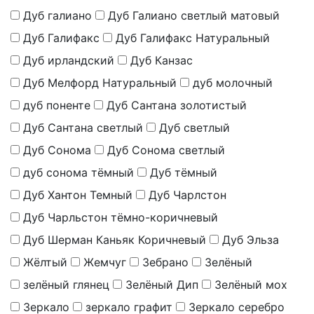
Дуб галиано
Дуб Галиано светлый матовый
Дуб Галифакс
Дуб Галифакс Натуральный
Дуб ирландский
Дуб Канзас
Дуб Мелфорд Натуральный
дуб молочный
дуб поненте
Дуб Сантана золотистый
Дуб Сантана светлый
Дуб светлый
Дуб Сонома
Дуб Сонома светлый
дуб сонома тёмный
Дуб тёмный
Дуб Хантон Темный
Дуб Чарлстон
Дуб Чарльстон тёмно-коричневый
Дуб Шерман Каньяк Коричневый
Дуб Эльза
Жёлтый
Жемчуг
Зебрано
Зелёный
зелёный глянец
Зелёный Дип
Зелёный мох
Зеркало
зеркало графит
Зеркало серебро