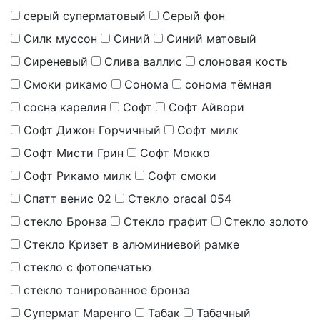
серый суперматовый
Серый фон
Силк муссон
Синий
Синий матовый
Сиреневый
Слива валлис
слоновая кость
Смоки рикамо
Сонома
сонома тёмная
сосна карелия
Софт
Софт Айвори
Софт Дижон Горчичный
Софт милк
Софт Мисти Грин
Софт Мокко
Софт Рикамо милк
Софт смоки
Спатт венис 02
Стекло oracal 054
стекло Бронза
Стекло графит
Стекло золото
Стекло Кризет в алюминиевой рамке
стекло с фотопечатью
стекло тонированное бронза
Супермат Маренго
Табак
Табачный