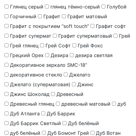
Глянец серый
глянец тёмно-серый
Голубой
Горчичный
Графит
Графит матовый
Графит с покрытием “soft touch”
Графит софт
Графит супермат
Графит суперматовый
Грей
Грей глянец
Грей Софт
Грей Фокс
Грецкий Орех
Дезира
дезира светлая
Декоративное зеркало SMC-18”
декоративное стекло
Джелато
Джелато (суперматовая)
Джинс
Джинс Шоколад
Древесный
Древесный глянец
древесный матовый
дуб
Дуб Атланта
Дуб Баррик
Дуб Баррик Светлый
Дуб белёный
дуб белёный
Дуб Бомонт Грей
Дуб Вотан