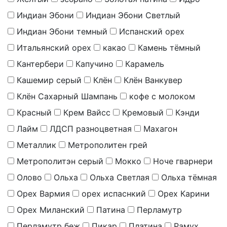
Индиан Эбони
Индиан Эбони Светлый
Индиан Эбони темный
Испанский орех
Итальянский орех
какао
Камень тёмный
Кантербери
Капучино
Карамель
Кашемир серый
Клён
Клён Ванкувер
Клён Сахарный Шампань
кофе с молоком
Красный
Крем Вайсс
Кремовый
Кэнди
Лайм
ЛДСП разноцветная
Махагон
Металлик
Метрополитен грей
Метрополитэн серый
Мокко
Ноче гварнери
Олово
Ольха
Ольха Светлая
Ольха тёмная
Орех Вармия
орех испаснкий
Орех Карини
Орех Миланский
Патина
Перламутр
Перламутр беж
Пикар
Платина
Рамух