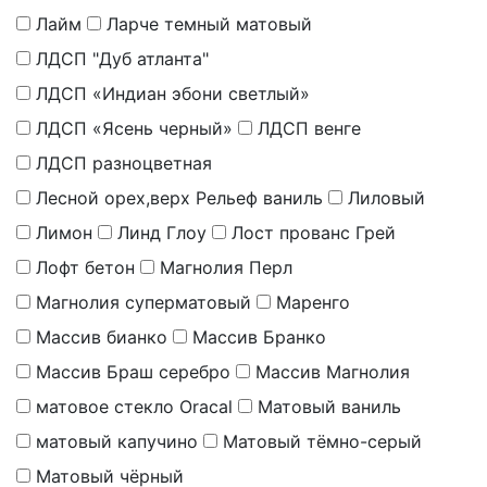
Лайм
Ларче темный матовый
ЛДСП "Дуб атланта"
ЛДСП «Индиан эбони светлый»
ЛДСП «Ясень черный»
ЛДСП венге
ЛДСП разноцветная
Лесной орех,верх Рельеф ваниль
Лиловый
Лимон
Линд Глоу
Лост прованс Грей
Лофт бетон
Магнолия Перл
Магнолия суперматовый
Маренго
Массив бианко
Массив Бранко
Массив Браш серебро
Массив Магнолия
матовое стекло Oracal
Матовый ваниль
матовый капучино
Матовый тёмно-серый
Матовый чёрный