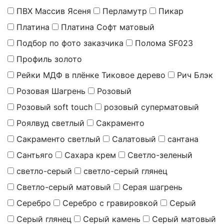
ПВХ Массив Ясеня
Перламутр
Пикар
Платина
Платина Софт матовый
Подбор по фото заказчика
Полома SF023
Профиль золото
Рейки МДФ в плёнке Тиковое дерево
Рич Блэк
Розовая Шагрень
Розовый
Розовый soft touch
розовый суперматовый
Роялвуд светлый
Сакраменто
Сакраменто светлый
Салатовый
сантана
Сантьяго
Сахара крем
Светло-зеленый
светло-серый
светло-серый глянец
Светло-серый матовый
Серая шагрень
Серебро
Серебро с гравировкой
Серый
Серый глянец
Серый камень
Серый матовый