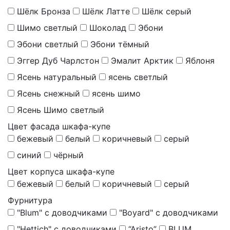
Шёлк Бронза
Шёлк Латте
Шёлк серый
Шимо светлый
Шоколад
Эбони
Эбони светлый
Эбони тёмный
Эггер Дуб Чарлстон
Эмалит Арктик
Яблоня
Ясень натуральный
ясень светлый
Ясень снежный
ясень шимо
Ясень Шимо светлый
Цвет фасада шкафа-купе
бежевый
белый
коричневый
серый
синий
чёрный
Цвет корпуса шкафа-купе
бежевый
белый
коричневый
серый
Фурнитура
"Blum" с доводчиками
"Boyard" с доводчиками
"Hettich" с доводчиками
“Aristo”
BLUM