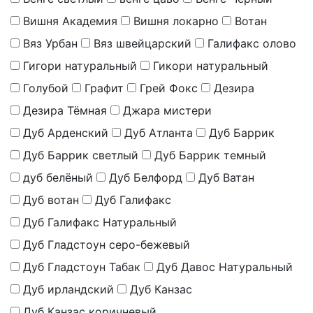
Вишня Академия
Вишня локарно
Вотан
Вяз Урбан
Вяз швейцарский
Галифакс олово
Гигори натуральный
Гикори натуральный
Голубой
Графит
Грей Фокс
Дезира
Дезира Тёмная
Джара мистери
Дуб Арденский
Дуб Атланта
Дуб Баррик
Дуб Баррик светлый
Дуб Баррик темный
дуб белёный
Дуб Белфорд
Дуб Ватан
Дуб вотан
Дуб Галифакс
Дуб Галифакс Натуральный
Дуб Гладстоун серо-бежевый
Дуб Гладстоун Табак
Дуб Давос Натуральный
Дуб ирландский
Дуб Канзас
Дуб Канзас коричневый