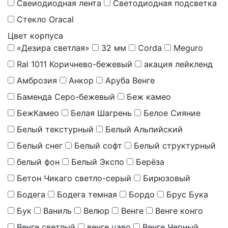
Свеиодиодная лента
Светодиодная подсветка
Стекло Oracal
Цвет корпуса
«Дезира светлая»
32 мм
Corda
Meguro
Ral 1011 Коричнево-бежевый
акация лейкленд
Амброзия
Анкор
Аруба Венге
Баменда Серо-бежевый
Беж камео
БежКамео
Белая Шагрень
Белое Сияние
Белый текстурный
Белый Альпийский
Белый снег
Белый софт
Белый структурный
белый фон
Белый Экспо
Берёза
Бетон Чикаго светло-серый
Бирюзовый
Бодега
Бодега темная
Бордо
Брус Бука
Бук
Ваниль
Велюр
Венге
Венге конго
Венге светлый
венге цаво
Венге Черный