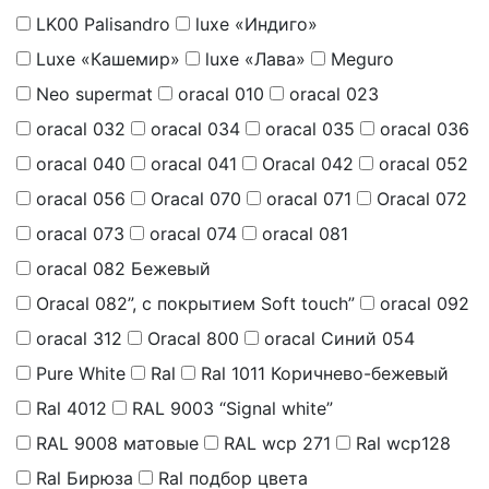
LK00 Palisandro
luxe «Индиго»
Luxe «Кашемир»
luxe «Лава»
Meguro
Neo supermat
oracal 010
oracal 023
oracal 032
oracal 034
oracal 035
oracal 036
oracal 040
oracal 041
Oracal 042
oracal 052
oracal 056
Oracal 070
oracal 071
Oracal 072
oracal 073
oracal 074
oracal 081
oracal 082 Бежевый
Oracal 082”, с покрытием Soft touch”
oracal 092
oracal 312
Oracal 800
oracal Синий 054
Pure White
Ral
Ral 1011 Коричнево-бежевый
Ral 4012
RAL 9003 “Signal white”
RAL 9008 матовые
RAL wcp 271
Ral wcp128
Ral Бирюза
Ral подбор цвета