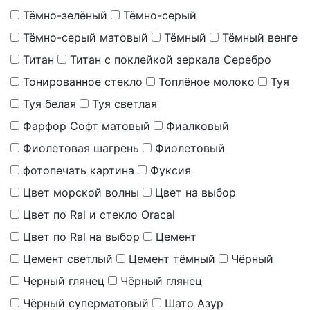
Тёмно-зелёный
Тёмно-серый
Тёмно-серый матовый
Тёмный
Тёмный венге
Титан
Титан с поклейкой зеркала Серебро
Тонированное стекло
Топлёное молоко
Туя
Туя белая
Туя светлая
Фарфор Софт матовый
Фиалковый
Фиолетовая шагрень
Фиолетовый
фотопечать картина
Фуксия
Цвет морской волны
Цвет на выбор
Цвет по Ral и стекло Oracal
Цвет по Ral на выбор
Цемент
Цемент светлый
Цемент тёмный
Чёрный
Черный глянец
Чёрный глянец
Чёрный суперматовый
Шато Азур