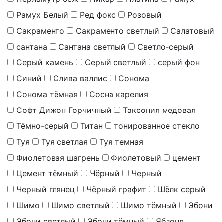
Рамух Белый
Ред фокс
Розовый
Сакраменто
Сакраменто светлый
Салатовый
сантана
Сантана светлый
Светло-серый
Серый камень
Серый светлый
серый фон
Синий
Слива валлис
Сонома
Сонома тёмная
Сосна карелия
Софт Дижон Горчичный
Таксония медовая
Тёмно-серый
Титан
тонированное стекло
Туя
Туя светлая
Туя темная
Фиолетовая шагрень
Фиолетовый
цемент
Цемент тёмный
Чёрный
Черный
Черный глянец
Чёрный графит
Шёлк серый
Шимо
Шимо светлый
Шимо тёмный
Эбони
Эбони светлый
Эбони тёмный
Яблоня