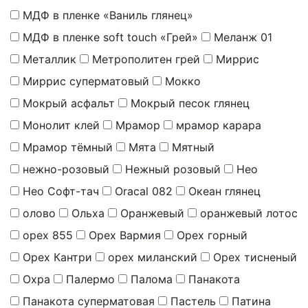
МДФ в пленке «Ваниль глянец»
МДФ в пленке soft touch «Грей»
Меланж 01
Металлик
Метрополитен грей
Миррис
Миррис суперматовый
Мокко
Мокрый асфальт
Мокрый песок глянец
Монолит клей
Мрамор
мрамор карара
Мрамор тёмный
Мята
Мятный
нежно-розовый
Нежный розовый
Нео
Нео Софт-тач
Оracal 082
Океан глянец
олово
Ольха
Оранжевый
оранжевый лотос
орех 855
Орех Вармия
Орех горный
Орех Кантри
орех миланский
Орех тисненый
Охра
Палермо
Палома
Панакота
Панакота суперматовая
Пастель
Патина