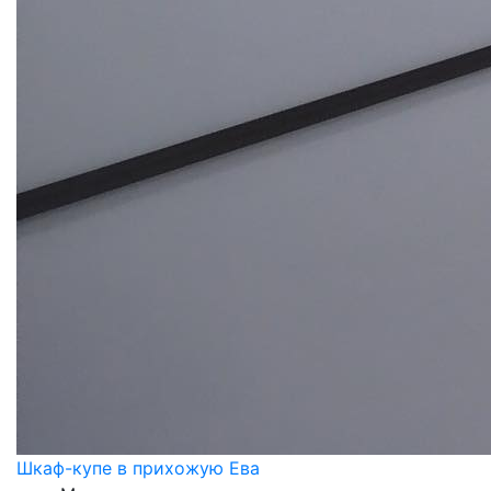
Шкаф-купе в прихожую Ева