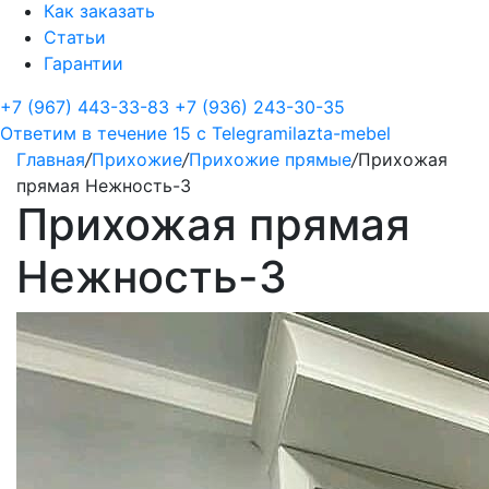
Как заказать
Статьи
Гарантии
+7 (967) 443-33-83
+7 (936) 243-30-35
Ответим в течение 15 с
Telegram
ilazta-mebel
Главная
/
Прихожие
/
Прихожие прямые
/
Прихожая
прямая Нежность-3
Прихожая прямая
Нежность-3