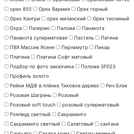
орех 855
Орех Вармия
Орех горный
Орех Кантри
орех миланский
Орех тисненый
Охра
Палермо
Палома
Панакота
Панакота суперматовая
Пастель
Патина
ПВХ Массив Ясеня
Перламутр
Пикар
Платина
Платина Софт матовый
Подбор по фото заказчика
Полома SF023
Профиль золото
Рейки МДФ в плёнке Тиковое дерево
Рич Блэк
Розовая Шагрень
Розовый
Розовый soft touch
розовый суперматовый
Роялвуд светлый
Сакраменто
Сакраменто светлый
Салатовый
сантана
Сантьяго
Сахара крем
Светло-зеленый