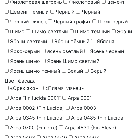
Фиолетовая шагрень
Фиолетовый
цемент
Цемент тёмный
Чёрный
Черный
Черный глянец
Чёрный графит
Шёлк серый
Шимо
Шимо светлый
Шимо тёмный
Эбони
Эбони светлый
Эбони тёмный
Яблоня
Ярко-серый
ясень светлый
Ясень черный
Ясень шимо
Ясень Шимо светлый
Ясень шимо темный
Белый
Серый
Цвет фасада
«Орех эко»
«Пламя глянец»
Arpa “fin lucida 0001”
Arpa 0001
Arpa 0002 (Fin Lucida)
Arpa 0003
Arpa 0345 (Fin Lucida)
Arpa 0485 (Fin Lucida)
Arpa 0700 (Fin erre)
Arpa 4539 (Fin Aleve)
Arpa 5463
Arpa 5546
Arpa 5567