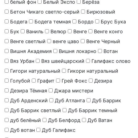
белый фон
Белый Экспо
Берёза
Бетон Чикаго светло-серый
Бирюзовый
Бодега
Бодега темная
Бордо
Брус Бука
Бук
Ваниль
Велюр
Венге
Венге конго
Венге светлый
венге цаво
Венге Черный
Вишня Академия
Вишня локарно
Вотан
Вяз Урбан
Вяз швейцарский
Галифакс олово
Гигори натуральный
Гикори натуральный
Голубой
Графит
Грей Фокс
Дезира
Дезира Тёмная
Джара мистери
Дуб Арденский
Дуб Атланта
Дуб Баррик
Дуб Баррик светлый
Дуб Баррик темный
дуб белёный
Дуб Белфорд
Дуб Ватан
Дуб вотан
Дуб Галифакс