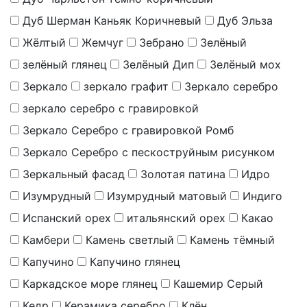
Дуб Шерман Каньяк Коричневый
Дуб Эльза
Жёлтый
Жемчуг
Зебрано
Зелёный
зелёный глянец
Зелёный Дип
Зелёный мох
Зеркало
зеркало графит
Зеркало серебро
зеркало серебро с гравировкой
Зеркало Серебро с гравировкой Ромб
Зеркало Серебро с пескоструйным рисунком
Зеркальный фасад
Золотая патина
Идро
Изумрудный
Изумрудный матовый
Индиго
Испанский орех
итальянский орех
Какао
Камбери
Камень светлый
Камень тёмный
Капучино
Капучино глянец
Каркадское море глянец
Кашемир Серый
Кедр
Керамика серебро
Клён