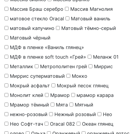
Массив Браш серебро
Массив Магнолия
матовое стекло Oracal
Матовый ваниль
матовый капучино
Матовый тёмно-серый
Матовый чёрный
МДФ в пленке «Ваниль глянец»
МДФ в пленке soft touch «Грей»
Меланж 01
Металлик
Метрополитен грей
Миррис
Миррис суперматовый
Мокко
Мокрый асфальт
Мокрый песок глянец
Монолит клей
Мрамор
мрамор карара
Мрамор тёмный
Мята
Мятный
нежно-розовый
Нежный розовый
Нео
Нео Софт-тач
Оracal 082
Океан глянец
олово
Ольха
Оранжевый
оранжевый лотос