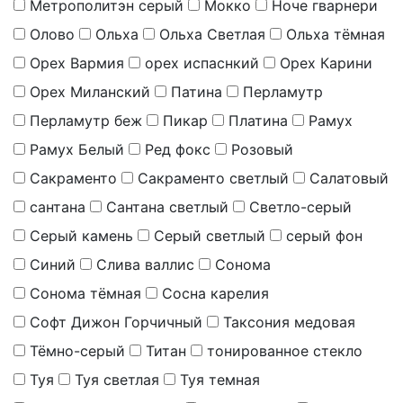
Метрополитэн серый
Мокко
Ноче гварнери
Олово
Ольха
Ольха Светлая
Ольха тёмная
Орех Вармия
орех испаснкий
Орех Карини
Орех Миланский
Патина
Перламутр
Перламутр беж
Пикар
Платина
Рамух
Рамух Белый
Ред фокс
Розовый
Сакраменто
Сакраменто светлый
Салатовый
сантана
Сантана светлый
Светло-серый
Серый камень
Серый светлый
серый фон
Синий
Слива валлис
Сонома
Сонома тёмная
Сосна карелия
Софт Дижон Горчичный
Таксония медовая
Тёмно-серый
Титан
тонированное стекло
Туя
Туя светлая
Туя темная