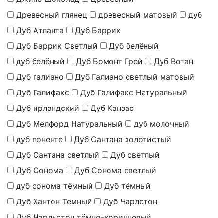
Древесный глянец
древесный матовый
дуб
Дуб Атланта
Дуб Баррик
Дуб Баррик Светлый
Дуб белёный
дуб белёный
Дуб Бомонт Грей
Дуб Вотан
Дуб галиано
Дуб Галиано светлый матовый
Дуб Галифакс
Дуб Галифакс Натуральный
Дуб ирландский
Дуб Канзас
Дуб Мелфорд Натуральный
дуб молочный
дуб поненте
Дуб Сантана золотистый
Дуб Сантана светлый
Дуб светлый
Дуб Сонома
Дуб Сонома светлый
дуб сонома тёмный
Дуб тёмный
Дуб Хантон Темный
Дуб Чарлстон
Дуб Чарльстон тёмно-коричневый