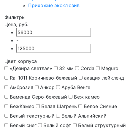
Прихожие эксклюзив
Фильтры
Цена, руб.
-
Цвет корпуса
«Дезира светлая»
32 мм
Corda
Meguro
Ral 1011 Коричнево-бежевый
акация лейкленд
Амброзия
Анкор
Аруба Венге
Баменда Серо-бежевый
Беж камео
БежКамео
Белая Шагрень
Белое Сияние
Белый текстурный
Белый Альпийский
Белый снег
Белый софт
Белый структурный