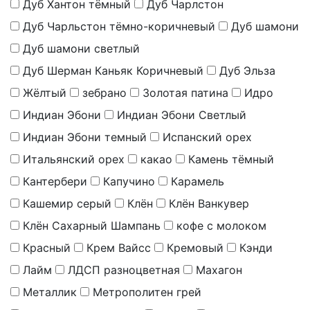
Дуб Хантон тёмный
Дуб Чарлстон
Дуб Чарльстон тёмно-коричневый
Дуб шамони
Дуб шамони светлый
Дуб Шерман Каньяк Коричневый
Дуб Эльза
Жёлтый
зебрано
Золотая патина
Идро
Индиан Эбони
Индиан Эбони Светлый
Индиан Эбони темный
Испанский орех
Итальянский орех
какао
Камень тёмный
Кантербери
Капучино
Карамель
Кашемир серый
Клён
Клён Ванкувер
Клён Сахарный Шампань
кофе с молоком
Красный
Крем Вайсс
Кремовый
Кэнди
Лайм
ЛДСП разноцветная
Махагон
Металлик
Метрополитен грей