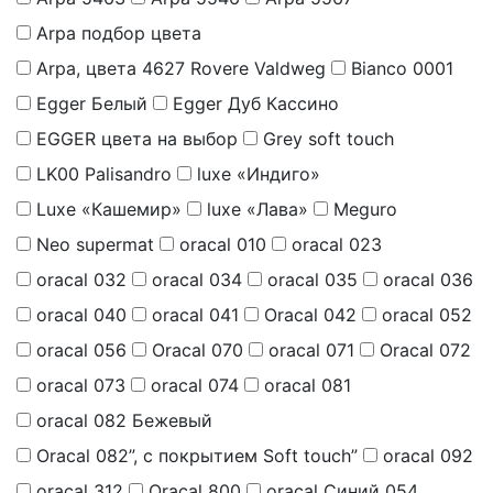
Arpa подбор цвета
Arpa, цвета 4627 Rovere Valdweg
Bianco 0001
Egger Белый
Egger Дуб Кассино
EGGER цвета на выбор
Grey soft touch
LK00 Palisandro
luxe «Индиго»
Luxe «Кашемир»
luxe «Лава»
Meguro
Neo supermat
oracal 010
oracal 023
oracal 032
oracal 034
oracal 035
oracal 036
oracal 040
oracal 041
Oracal 042
oracal 052
oracal 056
Oracal 070
oracal 071
Oracal 072
oracal 073
oracal 074
oracal 081
oracal 082 Бежевый
Oracal 082”, с покрытием Soft touch”
oracal 092
oracal 312
Oracal 800
oracal Синий 054