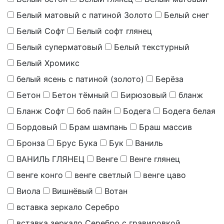
Белый матовый с патиной Золото
Белый снег
Белый Софт
Белый софт глянец
Белый суперматовый
Белый текстурный
Белый Хромикс
белый ясень с патиной (золото)
Берёза
Бетон
Бетон тёмный
Бирюзовый
бланж
Бланж Софт
боб пайн
Бодега
Бодега белая
Бордовый
Брам шампань
Браш массив
Бронза
Брус Бука
Бук
Ваниль
ВАНИЛЬ ГЛЯНЕЦ
Венге
Венге глянец
венге конго
венге светлый
венге цаво
Виола
Вишнёвый
Вотан
вставка зеркало Серебро
вставка зеркало Серебро с гравировкой