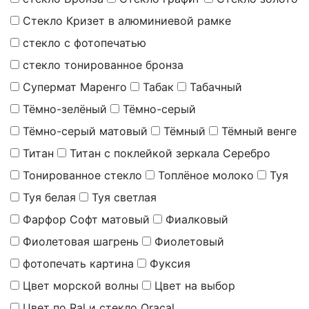
Стекло Кризет в алюминиевой рамке
стекло с фотопечатью
стекло тонированное бронза
Супермат Маренго
Табак
Табачный
Тёмно-зелёный
Тёмно-серый
Тёмно-серый матовый
Тёмный
Тёмный венге
Титан
Титан с поклейкой зеркала Серебро
Тонированное стекло
Топлёное молоко
Туя
Туя белая
Туя светлая
Фарфор Софт матовый
Фиалковый
Фиолетовая шагрень
Фиолетовый
фотопечать картина
Фуксия
Цвет морской волны
Цвет на выбор
Цвет по Ral и стекло Oracal