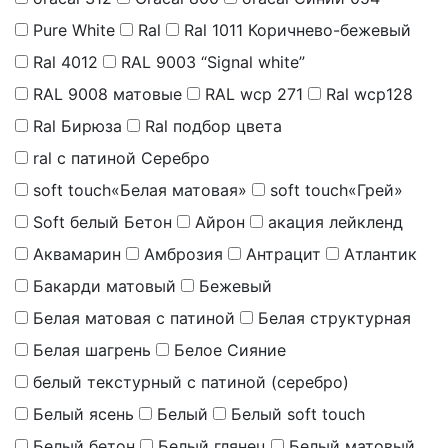
Pure White
Ral
Ral 1011 Коричнево-бежевый
Ral 4012
RAL 9003 “Signal white”
RAL 9008 матовые
RAL wcp 271
Ral wcp128
Ral Бирюза
Ral подбор цвета
ral с патиной Серебро
soft touch«Белая матовая»
soft touch«Грей»
Soft белый Бетон
Айрон
акация лейкленд
Аквамарин
Амброзия
Антрацит
Атлантик
Бакарди матовый
Бежевый
Белая матовая с патиной
Белая структурная
Белая шагрень
Белое Сияние
белый текстурный с патиной (серебро)
Белый ясень
Белый
Белый soft touch
Белый бетон
Белый глянец
Белый матовый