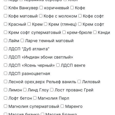
Клён Ванкувер
коричневый
Кофе
Кофе матовый
Кофе с молоком
Кофе софт
Красный
Крем
Крем (глянец)
Крем софт
Крем софт суперматовый
крем-брюле
Кэнди
Лайм
Ларче темный матовый
ЛДСП "Дуб атланта"
ЛДСП «Индиан эбони светлый»
ЛДСП «Ясень черный»
ЛДСП венге
ЛДСП разноцветная
Лесной орех,верх Рельеф ваниль
Лиловый
Лимон
Линд Глоу
Лост прованс Грей
Лофт бетон
Магнолия Перл
Магнолия суперматовый
Маренго
Массив бианко
Массив Бранко