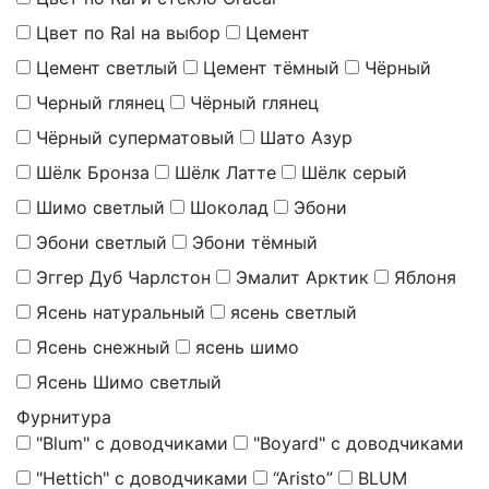
Цвет по Ral на выбор
Цемент
Цемент светлый
Цемент тёмный
Чёрный
Черный глянец
Чёрный глянец
Чёрный суперматовый
Шато Азур
Шёлк Бронза
Шёлк Латте
Шёлк серый
Шимо светлый
Шоколад
Эбони
Эбони светлый
Эбони тёмный
Эггер Дуб Чарлстон
Эмалит Арктик
Яблоня
Ясень натуральный
ясень светлый
Ясень снежный
ясень шимо
Ясень Шимо светлый
Фурнитура
"Blum" с доводчиками
"Boyard" с доводчиками
"Hettich" с доводчиками
“Aristo”
BLUM