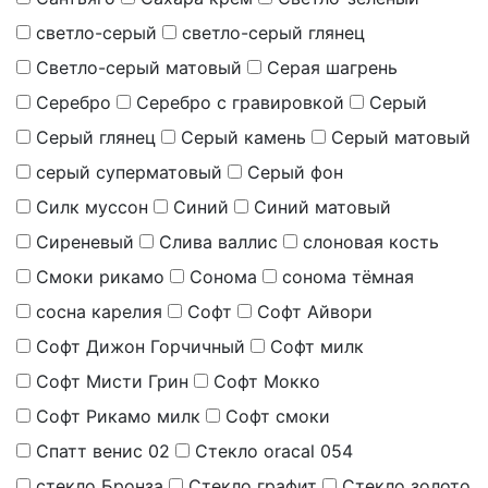
светло-серый
светло-серый глянец
Светло-серый матовый
Серая шагрень
Серебро
Серебро с гравировкой
Серый
Серый глянец
Серый камень
Серый матовый
серый суперматовый
Серый фон
Силк муссон
Синий
Синий матовый
Сиреневый
Слива валлис
слоновая кость
Смоки рикамо
Сонома
сонома тёмная
сосна карелия
Софт
Софт Айвори
Софт Дижон Горчичный
Софт милк
Софт Мисти Грин
Софт Мокко
Софт Рикамо милк
Софт смоки
Спатт венис 02
Стекло oracal 054
стекло Бронза
Стекло графит
Стекло золото