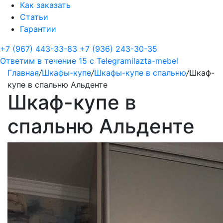
Как заказать
Статьи
Гарантии
+7 (967) 443-33-83
+7 (936) 243-30-35
Ответим в течение 15 с
Telegram
ilazta-mebel
Главная
/
Шкафы-купе
/
Шкафы-купе в спальню
/
Шкаф-
купе в спальню Альденте
Шкаф-купе в
спальню Альденте