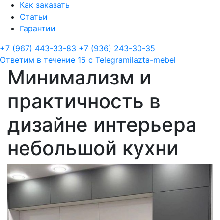
Как заказать
Статьи
Гарантии
+7 (967) 443-33-83
+7 (936) 243-30-35
Ответим в течение 15 с
Telegram
ilazta-mebel
Минимализм и
практичность в
дизайне интерьера
небольшой кухни