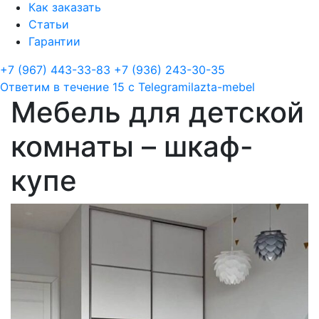
Как заказать
Статьи
Гарантии
+7 (967) 443-33-83
+7 (936) 243-30-35
Ответим в течение 15 с
Telegram
ilazta-mebel
Мебель для детской
комнаты – шкаф-
купе