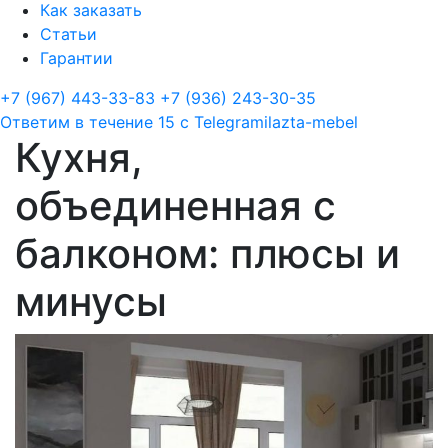
Как заказать
Статьи
Гарантии
+7 (967) 443-33-83
+7 (936) 243-30-35
Ответим в течение 15 с
Telegram
ilazta-mebel
Кухня,
объединенная с
балконом: плюсы и
минусы